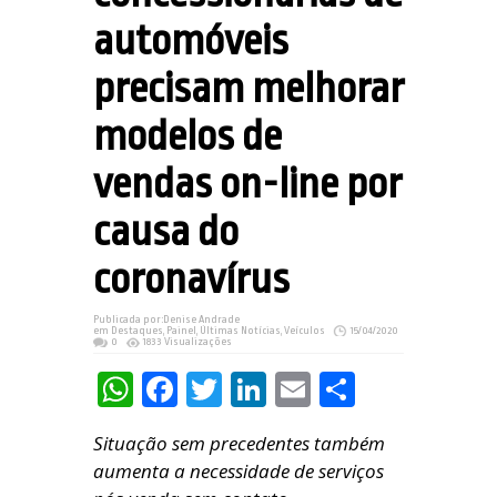
automóveis
precisam melhorar
modelos de
vendas on-line por
causa do
coronavírus
Publicada por:
Denise Andrade
em
Destaques
,
Painel
,
Últimas Notícias
,
Veículos
15/04/2020
0
1833 Visualizações
WhatsApp
Facebook
Twitter
LinkedIn
Email
Share
Situação sem precedentes também
aumenta a necessidade de serviços