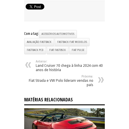
Com a tag:
ACESSÓRIOS AUTOMOTIVOS
AVALIAÇÃO FASTBACK
FASTBACK FIAT MODELOS
FASTBACK PCD
FIAT FASTBSCK
FIAT PULSE
Anterior:
Land Cruiser 70 chega à linha 2024 com 40
anos de história
Próxima:
Fiat Strada e VW Polo lideram vendas no
país
MATÉRIAS RELACIONADAS