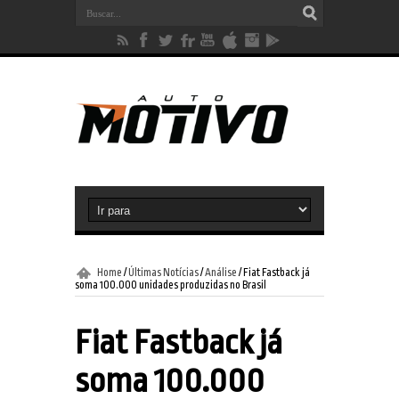
Home
/
Últimas Notícias
/
Análise
/
Fiat Fastback já
soma 100.000 unidades produzidas no Brasil
Fiat Fastback já
soma 100.000