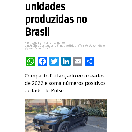
unidades
produzidas no
Brasil
Publicada por:
Marcos Camargo
em
Análise
,
Destaques
,
Últimas Notícias
30/09/2024
0
8893 Visualizações
WhatsApp
Facebook
Twitter
LinkedIn
Email
Share
Compacto foi lançado em meados
de 2022 e soma números positivos
ao lado do Pulse