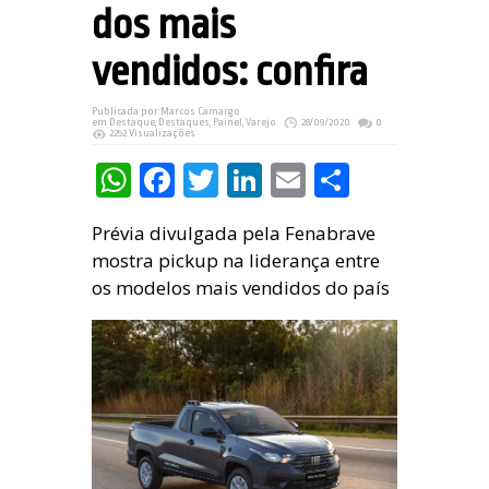
dos mais
vendidos: confira
Publicada por:
Marcos Camargo
em
Destaque
,
Destaques
,
Painel
,
Varejo
28/09/2020
0
2252 Visualizações
WhatsApp
Facebook
Twitter
LinkedIn
Email
Share
Prévia divulgada pela Fenabrave
mostra pickup na liderança entre
os modelos mais vendidos do país