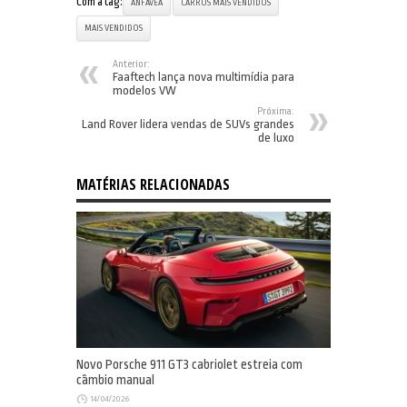
Com a tag:
ANFAVEA
CARROS MAIS VENDIDOS
MAIS VENDIDOS
Anterior:
Faaftech lança nova multimídia para
modelos VW
Próxima:
Land Rover lidera vendas de SUVs grandes
de luxo
MATÉRIAS RELACIONADAS
Novo Porsche 911 GT3 cabriolet estreia com
câmbio manual
14/04/2026