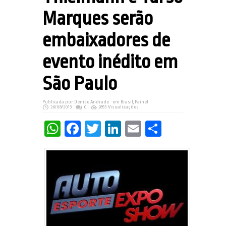
Marques serão
embaixadores de
evento inédito em
São Paulo
Publicada por:
Denise Andrade
em
Brasil
,
Painel
26/08/2013
0
2853 Visualizações
WhatsApp
Facebook
Twitter
LinkedIn
Email
Share