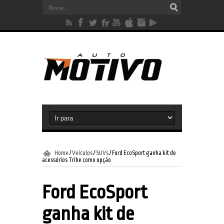
Home
/
Veículos
/
SUVs
/
Ford EcoSport ganha kit de
acessórios Tribe como opção
Ford EcoSport
ganha kit de