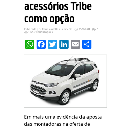
acessórios Tribe
como opção
Publicada por:
fabio codellos
em
SUVs
23/12/2014
0
10256 Visualizações
WhatsApp
Facebook
Twitter
LinkedIn
Email
Share
Em mais uma evidência da aposta
das montadoras na oferta de