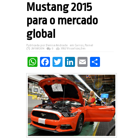
Mustang 2015
para o mercado
global
Publicada por:
Denise Andrade
em
Carros
,
Painel
29/08/2014
0
3552 Visualizações
WhatsApp
Facebook
Twitter
LinkedIn
Email
Share