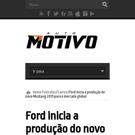
Home
/
Veículos
/
Carros
/
Ford inicia a produção do
novo Mustang 2015 para o mercado global
Ford inicia a
produção do novo