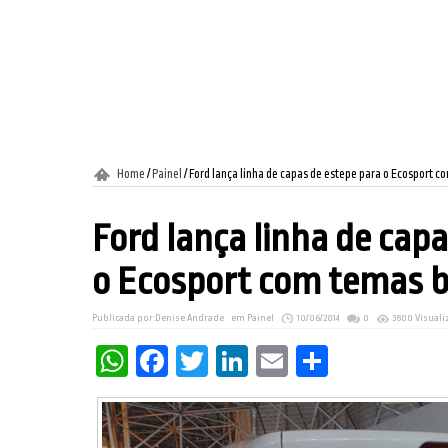
Home
/
Painel
/
Ford lança linha de capas de estepe para o Ecosport c
Ford lança linha de cap
o Ecosport com temas br
Publicada por:
Denise Andrade
em
Painel
10/06/2014
0
3800 Visuali
WhatsApp
Facebook
Twitter
LinkedIn
Email
Share