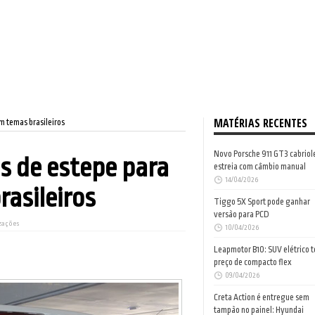
MATÉRIAS RECENTES
om temas brasileiros
Novo Porsche 911 GT3 cabriol
as de estepe para
estreia com câmbio manual
14/04/2026
asileiros
Tiggo 5X Sport pode ganhar
versão para PCD
zações
10/04/2026
Leapmotor B10: SUV elétrico 
preço de compacto flex
09/04/2026
Creta Action é entregue sem
tampão no painel: Hyundai