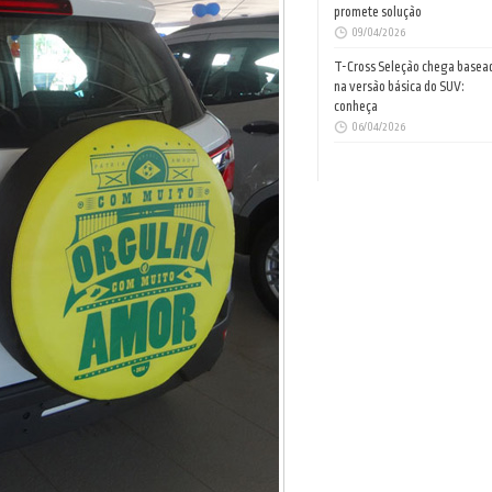
promete solução
09/04/2026
T-Cross Seleção chega basea
na versão básica do SUV:
conheça
06/04/2026