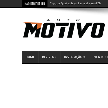
NÃO DEIXE DE LER
Leapmotor B10: SUV elétrico tem preço de compacto 
HOME
REVISTA
»
INSTALAÇÃO
»
EVENTOS E