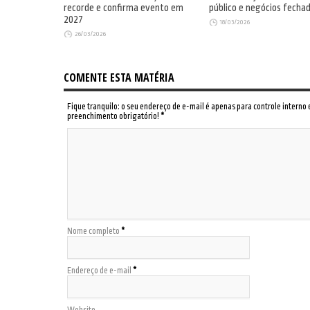
recorde e confirma evento em
público e negócios fecha
2027
18/03/2026
26/03/2026
COMENTE ESTA MATÉRIA
Fique tranquilo: o seu endereço de e-mail é apenas para controle interno
preenchimento obrigatório!
*
Nome completo
*
Endereço de e-mail
*
Website