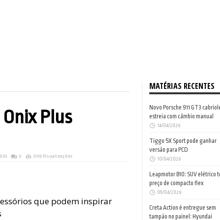
MATÉRIAS RECENTES
Novo Porsche 911 GT3 cabriol
 Onix Plus
estreia com câmbio manual
14/04/2026
Tiggo 5X Sport pode ganhar
versão para PCD
2020
0
3105 Visualizações
10/04/2026
Leapmotor B10: SUV elétrico 
preço de compacto flex
09/04/2026
essórios que podem inspirar
Creta Action é entregue sem
s
tampão no painel: Hyundai