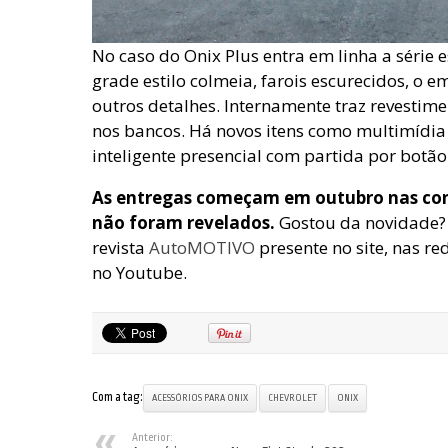
No caso do Onix Plus entra em linha a série 
grade estilo colmeia, farois escurecidos, o 
outros detalhes. Internamente traz revestim
nos bancos. Há novos itens como multimídia
inteligente presencial com partida por botão 
As entregas começam em outubro nas conc
não foram revelados.
Gostou da novidade? C
revista
AutoMOTIVO
presente no site, nas re
no Youtube.
Com a tag:
ACESSÓRIOS PARA ONIX
CHEVROLET
ONIX
Anterior: