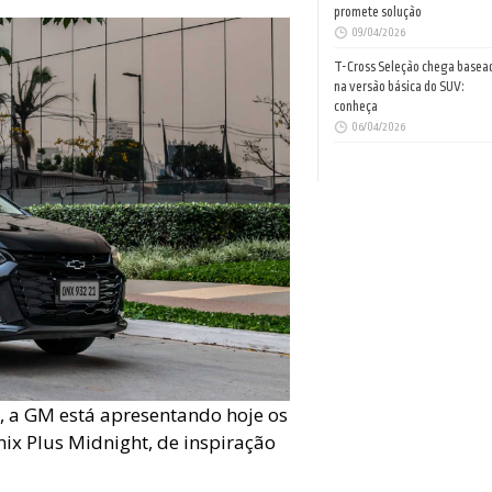
promete solução
09/04/2026
T-Cross Seleção chega basea
na versão básica do SUV:
conheça
06/04/2026
l, a GM está apresentando hoje os
nix Plus Midnight, de inspiração