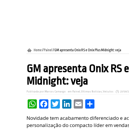
Home
/
Painel
/
GM apresenta Onix RS e Onix Plus Midnight: veja
GM apresenta Onix RS e
Midnight: veja
Publicada por:
Marcos Camargo
em
Painel
,
Últimas Notícias
,
Veículos
23/09/
WhatsApp
Facebook
Twitter
LinkedIn
Email
Share
Novidade tem acabamento diferenciado e ac
personalização do compacto líder em venda