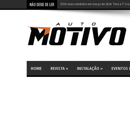
NÃO DEIXE DE LER
Carro da Leapmotor tem super tela de 60” no pára-b
HOME
REVISTA
»
INSTALAÇÃO
»
EVENTOS E