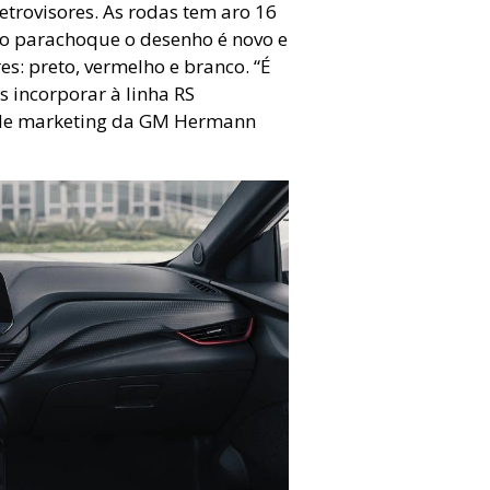
trovisores. As rodas tem aro 16
 no parachoque o desenho é novo e
es: preto, vermelho e branco. “É
 incorporar à linha RS
r de marketing da GM Hermann