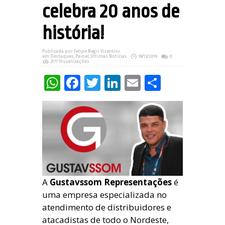
celebra 20 anos de
história!
Publicada por:
Felipe Negri Vicentini
em
Destaques
,
Painel
,
Últimas Notícias
18/12/2019
0
2177 Visualizações
WhatsApp
Facebook
Twitter
LinkedIn
Email
Share
A
Gustavssom Representações
é
uma empresa especializada no
atendimento de distribuidores e
atacadistas de todo o Nordeste,