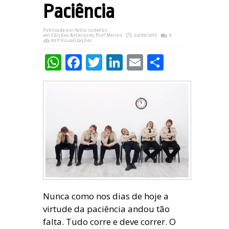
Paciência
Publicada por:
fabio codellos
em
Edições Anteriores
,
Prof. Marins
02/09/2013
0
4071 Visualizações
WhatsApp
Facebook
Twitter
LinkedIn
Email
Share
Nunca como nos dias de hoje a
virtude da paciência andou tão
falta. Tudo corre e deve correr. O