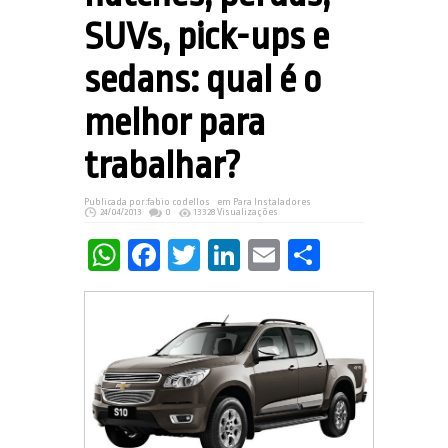
SUVs, pick-ups e
sedans: qual é o
melhor para
trabalhar?
Publicada por:
fabio codellos
em
Para Instaladores
24/04/2013
0
13328 Visualizações
WhatsApp
Facebook
Twitter
LinkedIn
Email
Share