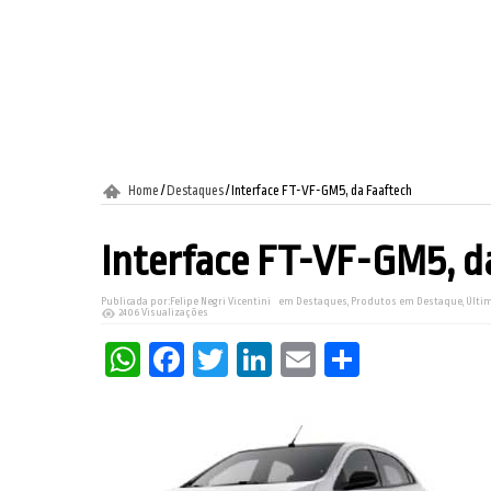
Home
/
Destaques
/
Interface FT-VF-GM5, da Faaftech
Interface FT-VF-GM5, d
Publicada por:
Felipe Negri Vicentini
em
Destaques
,
Produtos em Destaque
,
Últim
2406 Visualizações
WhatsApp
Facebook
Twitter
LinkedIn
Email
Share