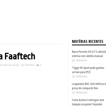
MATÉRIAS RECENTES
Novo Porsche 911 GT3 cabriol
a Faaftech
estreia com câmbio manual
14/04/2026
as Notícias
,
Varejo
17/01/2020
0
Tiggo 5X Sport pode ganhar
versão para PCD
10/04/2026
Leapmotor B10: SUV elétrico 
preço de compacto flex
09/04/2026
Creta Action é entregue sem
tampão no painel: Hyundai