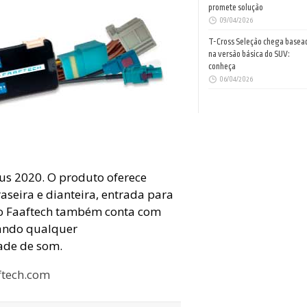
promete solução
09/04/2026
T-Cross Seleção chega basea
na versão básica do SUV:
conheça
06/04/2026
lus 2020. O produto oferece
aseira e dianteira, entrada para
ão Faaftech também conta com
nando qualquer
dade de som.
ftech.com