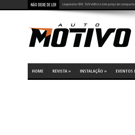
NÃO DEIXE DE LER
Leapmotor B10: SUV elétrico tem preço de compacto 
HOME
REVISTA
»
INSTALAÇÃO
»
EVENTOS E