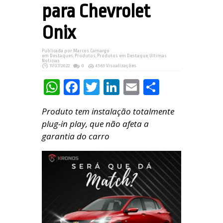
para Chevrolet
Onix
Publicada por:
Marcos Camargo
em
Destaques
,
Produtos
,
Produtos em Destaque
,
Últimas
Notícias
11/07/2022
0
4363 Visualizações
WhatsApp
Facebook
Twitter
LinkedIn
Email
Share
Produto tem instalação totalmente
plug-in play, que não afeta a
garantia do carro