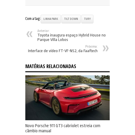
Com a tag:
LINHA PARK
TILT DOWN
TURY
Anterior:
Toyota inaugura espaço Hybrid House no
Parque Villa Lobos
Próxima:
Interface de vídeo FT-VF-NS2, da Faaftech
MATÉRIAS RELACIONADAS
Novo Porsche 911 GT3 cabriolet estreia com
câmbio manual