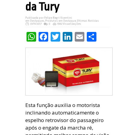
da Tury
Publicada por:
Felipe Negri Vicentini
em
Destaques
,
Produtos em Destaque
,
Últimas Notícias
01/11/2017
0
1982 Visualizações
WhatsApp
Facebook
Twitter
LinkedIn
Email
Share
Esta função auxilia o motorista
inclinando automaticamente o
espelho retrovisor do passageiro
após o engate da marcha ré,