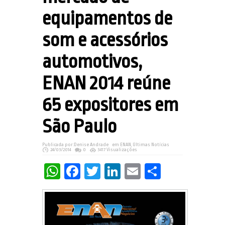
equipamentos de
som e acessórios
automotivos,
ENAN 2014 reúne
65 expositores em
São Paulo
Publicada por:
Denise Andrade
em
ENAN
,
Últimas Notícias
24/03/2014
0
3417 Visualizações
WhatsApp
Facebook
Twitter
LinkedIn
Email
Share