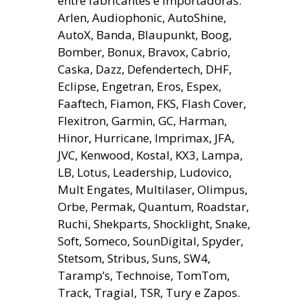
entre fabricantes e importadoras:
Arlen, Audiophonic, AutoShine,
AutoX, Banda, Blaupunkt, Boog,
Bomber, Bonux, Bravox, Cabrio,
Caska, Dazz, Defendertech, DHF,
Eclipse, Engetran, Eros, Espex,
Faaftech, Fiamon, FKS, Flash Cover,
Flexitron, Garmin, GC, Harman,
Hinor, Hurricane, Imprimax, JFA,
JVC, Kenwood, Kostal, KX3, Lampa,
LB, Lotus, Leadership, Ludovico,
Mult Engates, Multilaser, Olimpus,
Orbe, Permak, Quantum, Roadstar,
Ruchi, Shekparts, Shocklight, Snake,
Soft, Someco, SounDigital, Spyder,
Stetsom, Stribus, Suns, SW4,
Taramp’s, Technoise, TomTom,
Track, Tragial, TSR, Tury e Zapos.