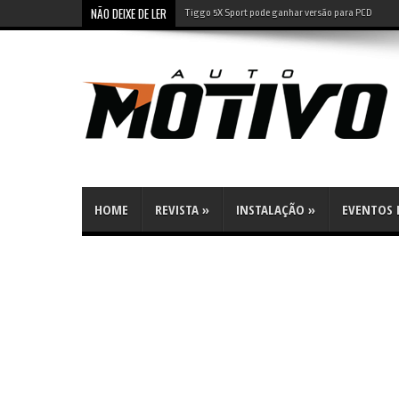
NÃO DEIXE DE LER
Leapmotor B10: SUV elétrico tem preço de compacto 
HOME
REVISTA
»
INSTALAÇÃO
»
EVENTOS E