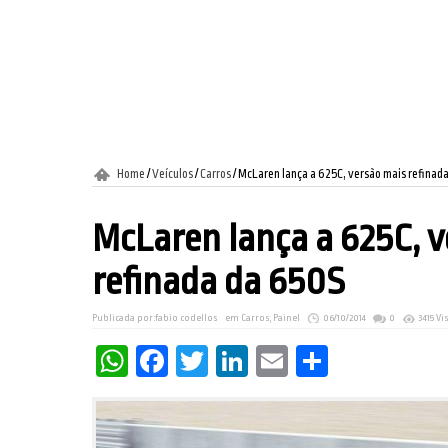
Home
/
Veículos
/
Carros
/
McLaren lança a 625C, versão mais refinad
McLaren lança a 625C, 
refinada da 650S
Publicada por:
fabio codellos
em
Carros
,
Painel
06/10/2014
0
3415 V
WhatsApp
Facebook
Twitter
LinkedIn
Email
Share