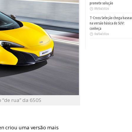
promete solução
09/04/2026
T-Cross Seleção chega basea
na versão básica do SUV:
conheça
06/04/2026
 “de rua” da 650S
ren criou uma versão mais