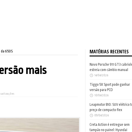
MATÉRIAS RECENTES
a da 650S
Novo Porsche 911 GT3 cabriol
versão mais
estreia com câmbio manual
14/04/2026
Tiggo 5X Sport pode ganhar
versão para PCD
isualizações
10/04/2026
Leapmotor B10: SUV elétrico 
preço de compacto flex
09/04/2026
Creta Action é entregue sem
tampão no painel: Hyundai