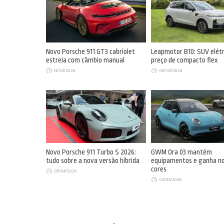
Novo Porsche 911 GT3 cabriolet
Leapmotor B10: SUV elét
estreia com câmbio manual
preço de compacto flex
14/04/2026
09/04/2026
Novo Porsche 911 Turbo S 2026:
GWM Ora 03 mantém
tudo sobre a nova versão híbrida
equipamentos e ganha n
cores
05/04/2026
02/04/2026