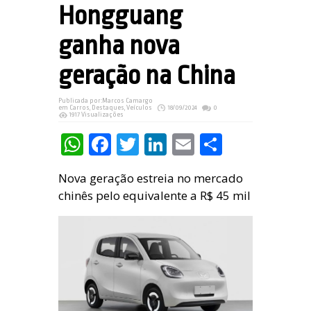
Hongguang
ganha nova
geração na China
Publicada por:
Marcos Camargo
em
Carros
,
Destaques
,
Veículos
18/09/2024
0
1917 Visualizações
WhatsApp
Facebook
Twitter
LinkedIn
Email
Share
Nova geração estreia no mercado
chinês pelo equivalente a R$ 45 mil