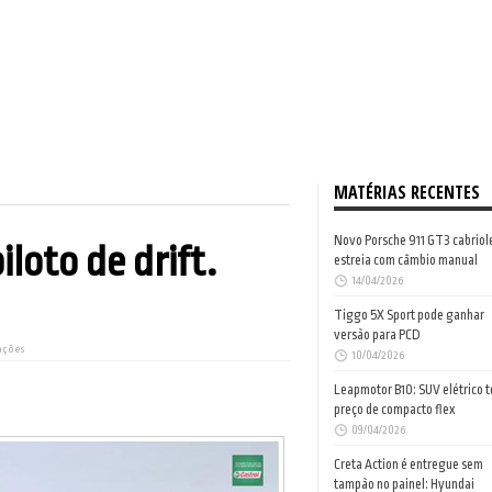
MATÉRIAS RECENTES
Novo Porsche 911 GT3 cabriol
loto de drift.
estreia com câmbio manual
14/04/2026
Tiggo 5X Sport pode ganhar
versão para PCD
zações
10/04/2026
Leapmotor B10: SUV elétrico 
preço de compacto flex
09/04/2026
Creta Action é entregue sem
tampão no painel: Hyundai