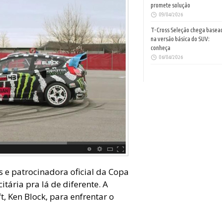
promete solução
09/04/2026
T-Cross Seleção chega basea
na versão básica do SUV:
conheça
06/04/2026
s e patrocinadora oficial da Copa
ária pra lá de diferente. A
, Ken Block, para enfrentar o