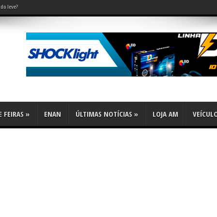
do leve?
 FEIRAS
»
ENAN
ÚLTIMAS NOTÍCIAS
»
LOJA AM
VEÍCUL