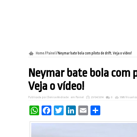
Home
/
Painel
/
Neymar bate bola com piloto de drift. Veja o vídeo!
Neymar bate bola com pi
Veja o vídeo!
Publicada por:
Denise Andrade
em
Painel
23/04/2014
0
3585 Visuali
WhatsApp
Facebook
Twitter
LinkedIn
Email
Share