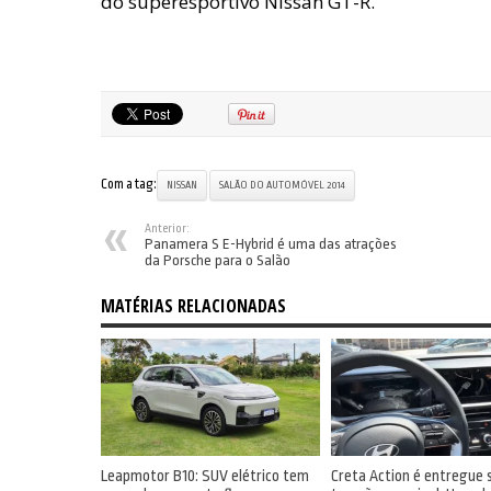
do superesportivo Nissan GT-R.
Com a tag:
NISSAN
SALÃO DO AUTOMÓVEL 2014
Anterior:
Panamera S E-Hybrid é uma das atrações
da Porsche para o Salão
MATÉRIAS RELACIONADAS
Leapmotor B10: SUV elétrico tem
Creta Action é entregue