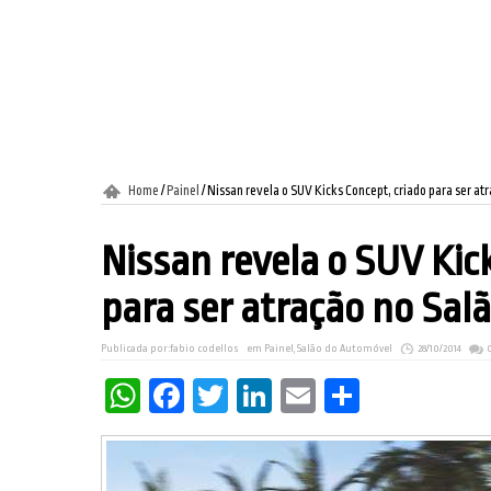
Home
/
Painel
/
Nissan revela o SUV Kicks Concept, criado para ser at
Nissan revela o SUV Kic
para ser atração no Sal
Publicada por:
fabio codellos
em
Painel
,
Salão do Automóvel
28/10/2014
WhatsApp
Facebook
Twitter
LinkedIn
Email
Share