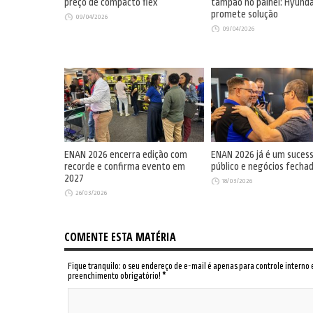
preço de compacto flex
tampão no painel: Hyunda
promete solução
09/04/2026
09/04/2026
ENAN 2026 encerra edição com
ENAN 2026 já é um suces
recorde e confirma evento em
público e negócios fecha
2027
18/03/2026
26/03/2026
COMENTE ESTA MATÉRIA
Fique tranquilo: o seu endereço de e-mail é apenas para controle interno
preenchimento obrigatório!
*