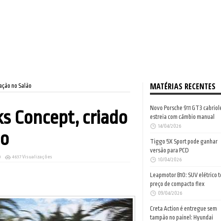
MATÉRIAS RECENTES
ração no Salão
Novo Porsche 911 GT3 cabriol
ks Concept, criado
estreia com câmbio manual
14/04/2026
ão
Tiggo 5X Sport pode ganhar
versão para PCD
0
4637 Visualizações
10/04/2026
Leapmotor B10: SUV elétrico 
preço de compacto flex
09/04/2026
Creta Action é entregue sem
tampão no painel: Hyundai