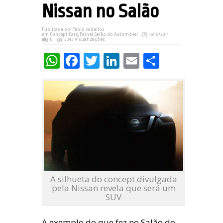
Nissan no Salão
Publicada por:
fabio codellos
em
Concept Cars
,
Painel
,
Salão do Automóvel
15/10/2014
0
3343 Visualizações
WhatsApp
Facebook
Twitter
LinkedIn
Email
Share
A silhueta do concept divulgada
pela Nissan revela que será um
SUV
A exemplo do que fez no Salão do