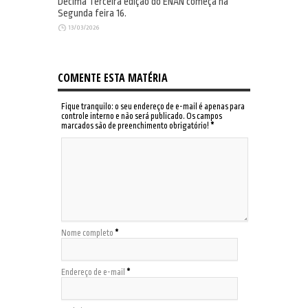
Décima Terceira edição do ENAN começa na
Segunda feira 16.
13/03/2026
COMENTE ESTA MATÉRIA
Fique tranquilo: o seu endereço de e-mail é apenas para
controle interno e não será publicado. Os campos
marcados são de preenchimento obrigatório!
*
Nome completo
*
Endereço de e-mail
*