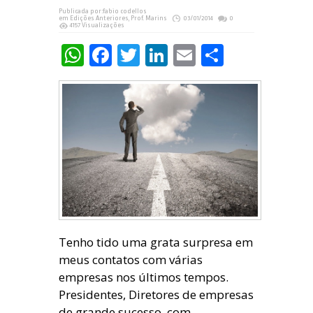
Publicada por:
fabio codellos
em
Edições Anteriores
,
Prof. Marins
03/01/2014
0
4157 Visualizações
WhatsApp
Facebook
Twitter
LinkedIn
Email
Share
Tenho tido uma grata surpresa em
meus contatos com várias
empresas nos últimos tempos.
Presidentes, Diretores de empresas
de grande sucesso, com