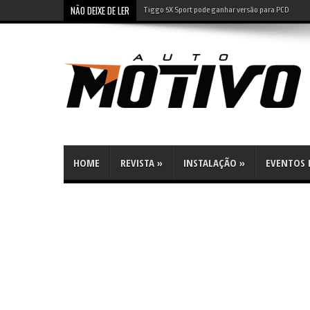
NÃO DEIXE DE LER
Leapmotor B10: SUV elétrico tem preço de compacto 
HOME
REVISTA
»
INSTALAÇÃO
»
EVENTOS E