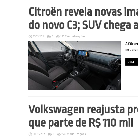
Citroën revela novas im
do novo C3; SUV chega a
17/12/2021
0
1736 Visualizações
A Citroë
no país 
Leia m
Volkswagen reajusta pre
que parte de R$ 110 mil
30/11/2021
0
1573 Visualizações