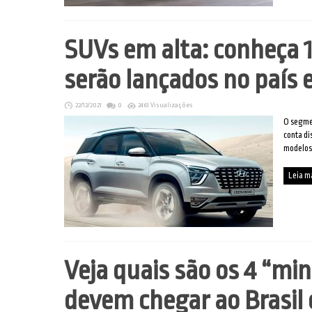
SUVs em alta: conheça 
serão lançados no país
22/12/2021
0
2461 Visualizações
O segmen
conta di
modelos
Leia m
Veja quais são os 4 “mi
devem chegar ao Brasil