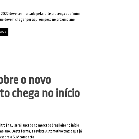
 2022 deve ser marcado pela forte presença dos “mini
que devem chegar por aqui em peso no próximo ano
ais »
obre o novo
o chega no início
itroën C3 será lançado no mercado brasileiro no início
mo ano. Desta forma, a revista Automotivo traz o que já
 sobre o SUV compacto