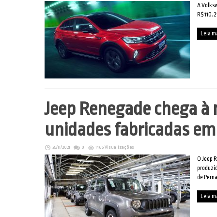
A Volksw
R$ 110.2
Leia m
Jeep Renegade chega à 
unidades fabricadas e
25/11/2021
0
1466 Visualizações
O Jeep 
produzid
de Pern
Leia m