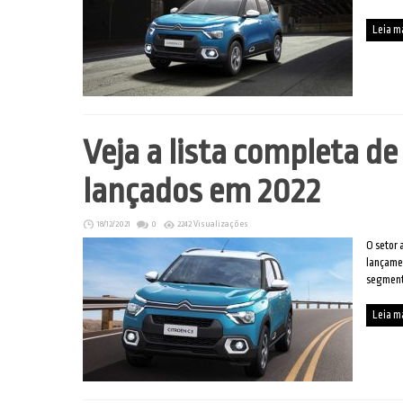
Leia m
Veja a lista completa de
lançados em 2022
18/12/2021
0
2242 Visualizações
O setor 
lançame
segment
Leia m