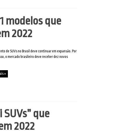
11 modelos que
 em 2022
to de SUVs no Brasil deve continuar em expansão. Por
sso, o mercado brasileiro deve receber dez novos
ais »
ni SUVs” que
 em 2022