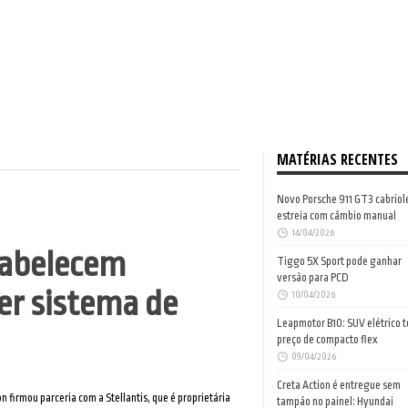
MATÉRIAS RECENTES
Novo Porsche 911 GT3 cabriol
estreia com câmbio manual
14/04/2026
tabelecem
Tiggo 5X Sport pode ganhar
versão para PCD
er sistema de
10/04/2026
Leapmotor B10: SUV elétrico 
preço de compacto flex
09/04/2026
Creta Action é entregue sem
 firmou parceria com a Stellantis, que é proprietária
tampão no painel: Hyundai