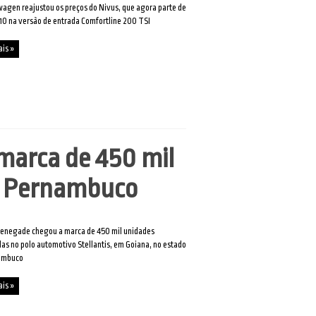
agen reajustou os preços do Nivus, que agora parte de
10 na versão de entrada Comfortline 200 TSI
ais »
marca de 450 mil
m Pernambuco
Renegade chegou a marca de 450 mil unidades
as no polo automotivo Stellantis, em Goiana, no estado
ambuco
ais »