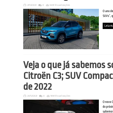
21/12/2021
0
9674 Visualizações
O ano de
SUVs”, 
Leia m
Veja o que já sabemos s
Citroën C3; SUV Compact
de 2022
20/12/2021
0
1838 Visualizações
O novo C
do próxi
sabemos