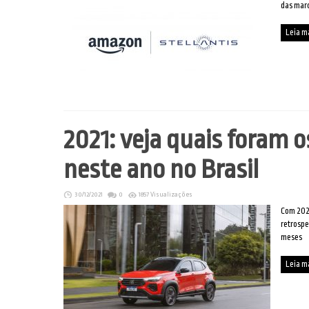
das marc
Leia m
2021: veja quais foram o
neste ano no Brasil
30/12/2021
0
1857 Visualizações
Com 2021
retrospe
meses
Leia m