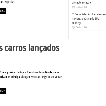
as Jeep, Fiat,
promete solução
09/04/2026
ais »
T-Cross Seleção chega basea
na versão básica do SUV:
conheça
06/04/2026
s carros lançados
 bem próximo do fim, a Revista Automotivo fez uma
ctiva dos principais lançamentos ao longo desses doze
ais »