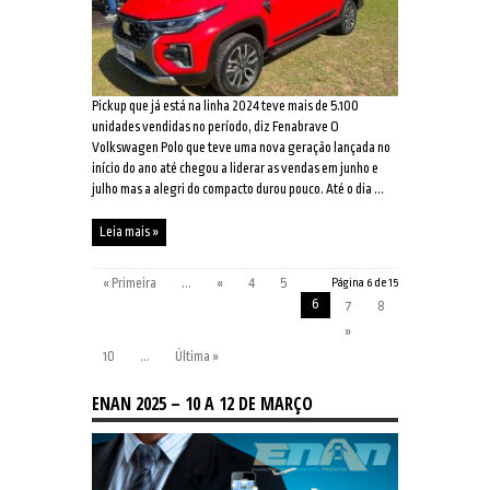
Pickup que já está na linha 2024 teve mais de 5.100
unidades vendidas no período, diz Fenabrave O
Volkswagen Polo que teve uma nova geração lançada no
início do ano até chegou a liderar as vendas em junho e
julho mas a alegri do compacto durou pouco. Até o dia ...
Leia mais »
« Primeira
...
«
4
5
Página 6 de 15
6
7
8
»
10
...
Última »
ENAN 2025 – 10 A 12 DE MARÇO