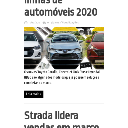
automóveis 2020
10/10/2019
0
5333 Visualizações
Os novos Toyota Corolla, Chevrolet Onix Plus e Hyundai
HB20 são alguns dos modelos que já possuem soluções
completas da marca.
Leia mais »
Strada lidera
vendas em março