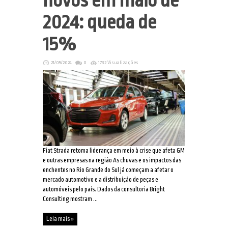
novos em maio de
2024: queda de
15%
21/05/2024
0
1732 Visualizações
Fiat Strada retoma liderança em meio à crise que afeta GM
e outras empresas na região As chuvas e os impactos das
enchentes no Rio Grande do Sul já começam a afetar o
mercado automotivo e a distribuição de peças e
automóveis pelo país. Dados da consultoria Bright
Consulting mostram ...
Leia mais »