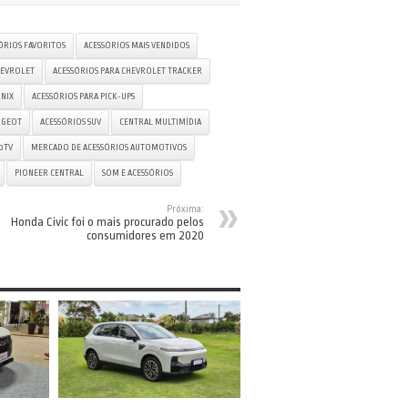
ÓRIOS FAVORITOS
ACESSÓRIOS MAIS VENDIDOS
HEVROLET
ACESSÓRIOS PARA CHEVROLET TRACKER
ONIX
ACESSÓRIOS PARA PICK-UPS
UGEOT
ACESSÓRIOS SUV
CENTRAL MULTIMÍDIA
0TV
MERCADO DE ACESSÓRIOS AUTOMOTIVOS
PIONEER CENTRAL
SOM E ACESSÓRIOS
Próxima:
Honda Civic foi o mais procurado pelos
consumidores em 2020