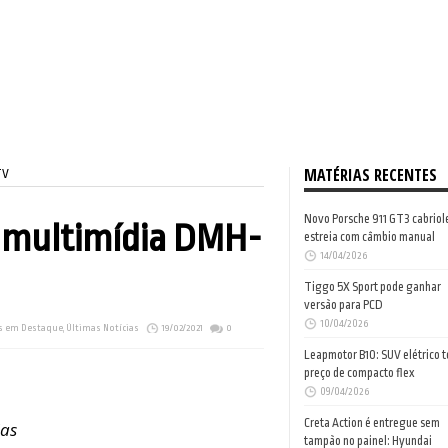
MATÉRIAS RECENTES
TV
Novo Porsche 911 GT3 cabriol
l multimídia DMH-
estreia com câmbio manual
14/04/2026
Tiggo 5X Sport pode ganhar
versão para PCD
10/04/2026
s em Destaque
,
Últimas Notícias
19/02/2021
0
Leapmotor B10: SUV elétrico 
preço de compacto flex
09/04/2026
Creta Action é entregue sem
das
tampão no painel: Hyundai