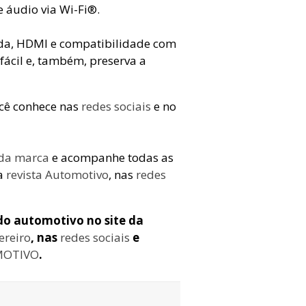
 áudio via Wi-Fi®️.
ada, HDMI e compatibilidade com
 fácil e, também, preserva a
cê conhece nas
redes sociais
e no
 da marca
e acompanhe todas as
da
revista Automotivo
, nas
redes
do automotivo no site da
ereiro
, nas
redes sociais
e
MOTIVO
.