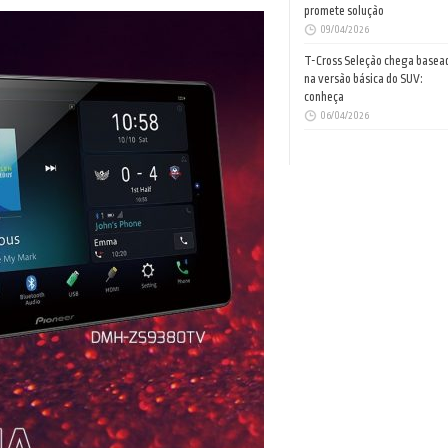
promete solução
09/04/2026
T-Cross Seleção chega basea
na versão básica do SUV:
conheça
06/04/2026