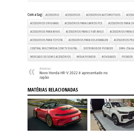
Com a tag:
ACESSÓRIO
ACESSÓRIOS
ACESSÓRIOS AUTOMOTIVOS
ACESS
ACESSÓRIOS ORIGINAIS
ACESSÓRIOS PARA CARROS PCD
ACESSÓRIOS PARA C
ACESSORIOS PARA NIVUS
ACESSÓRIOS PARA O FIAT ARGO
ACESSÓRIOS PARA 
ACESSORIOS PARA TOYOTA
ACESSORIOS PARA VOLKSWAGEN
ACESSORIOS PE
CENTRAL MULTIMÍDIA COM TV DIGITAL
DISTRIBUIDOR PIONEER
DMH-ZS938
MERCADO DE SOM E ACESSÓRIOS
MÍDIA PIONEER
NOVIDADES
PIONEER
Anterior:
Novo Honda HR-V 2022 é apresentado no
Japão
MATÉRIAS RELACIONADAS