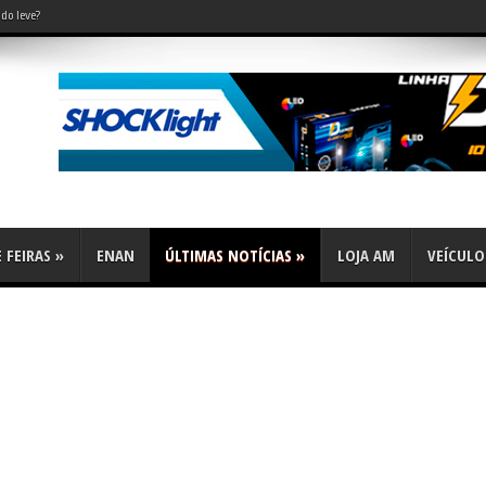
do leve?
s foram líderes
 FEIRAS
»
ENAN
ÚLTIMAS NOTÍCIAS
»
LOJA AM
VEÍCULO