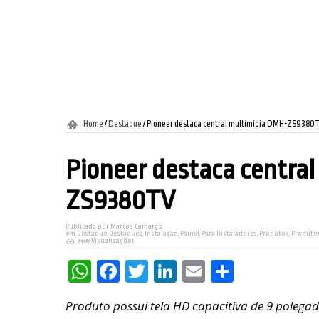
Home
/
Destaque
/
Pioneer destaca central multimídia DMH-ZS9380
Pioneer destaca centra
ZS9380TV
Publicada por:
Marcos Camargo
em
Destaque
,
Destaques
,
Instalação
,
Painel
,
Para Instaladores
,
Produtos
,
Produto
3688 Visualizações
WhatsApp
Facebook
Twitter
LinkedIn
Email
Share
Produto possui tela HD capacitiva de 9 polega