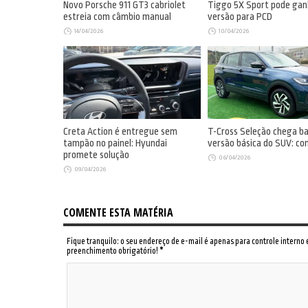
Novo Porsche 911 GT3 cabriolet
Tiggo 5X Sport pode gan
estreia com câmbio manual
versão para PCD
14/04/2026
10/04/2026
Creta Action é entregue sem
T-Cross Seleção chega b
tampão no painel: Hyundai
versão básica do SUV: co
promete solução
06/04/2026
09/04/2026
COMENTE ESTA MATÉRIA
Fique tranquilo: o seu endereço de e-mail é apenas para controle interno
preenchimento obrigatório!
*