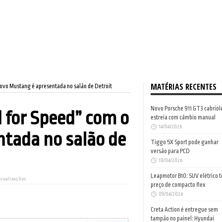
MATÉRIAS RECENTES
novo Mustang é apresentada no salão de Detroit
Novo Porsche 911 GT3 cabriol
 for Speed” com o
estreia com câmbio manual
14/04/2026
tada no salão de
Tiggo 5X Sport pode ganhar
versão para PCD
10/04/2026
Leapmotor B10: SUV elétrico 
isualizações
preço de compacto flex
09/04/2026
Creta Action é entregue sem
tampão no painel: Hyundai