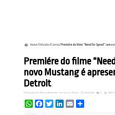
Home
/
Veículos
/
Carros
/
Premiére do filme “Need for Speed” com o 
Premiére do filme “Need
novo Mustang é apresen
Detroit
Publicada por:
Denise Andrade
em
Carros
,
Painel
15/01/2014
0
7440 V
WhatsApp
Facebook
Twitter
LinkedIn
Email
Share