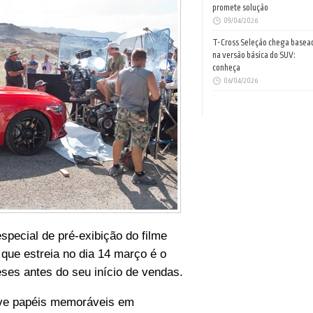
promete solução
09/04/2026
T-Cross Seleção chega basea
na versão básica do SUV:
conheça
06/04/2026
special de pré-exibição do filme
que estreia no dia 14 março é o
ses antes do seu início de vendas.
eve papéis memoráveis em