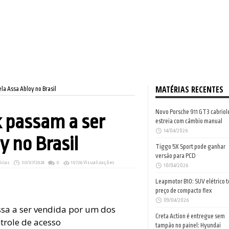
MATÉRIAS RECENTES
la Assa Abloy no Brasil
Novo Porsche 911 GT3 cabriol
 passam a ser
estreia com câmbio manual
14/04/2026
y no Brasil
Tiggo 5X Sport pode ganhar
versão para PCD
ícias
30/07/2024
0
10726 Visualizações
10/04/2026
Leapmotor B10: SUV elétrico 
preço de compacto flex
09/04/2026
ssa a ser vendida por um dos
Creta Action é entregue sem
trole de acesso
tampão no painel: Hyundai