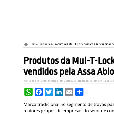
Home
/
Destaques
/
Produtos da Mul-T-Lock passam a ser vendidos pe
Produtos da Mul-T-Lock
vendidos pela Assa Ablo
Publicada por:
Marcos Camargo
em
Destaques
,
Fornecedores
,
Painel
,
Últimas Not
WhatsApp
Facebook
Twitter
LinkedIn
Email
Share
Marca tradicional no segmento de travas pa
maiores grupos de empresas do setor de con