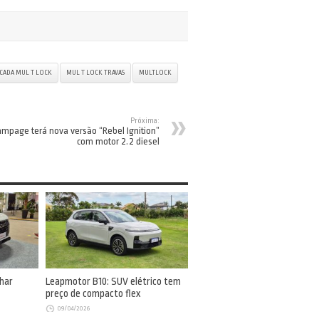
ICADA MUL T LOCK
MUL T LOCK TRAVAS
MULTLOCK
Próxima:
mpage terá nova versão “Rebel Ignition”
com motor 2.2 diesel
har
Leapmotor B10: SUV elétrico tem
preço de compacto flex
09/04/2026