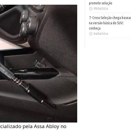
promete solução
09/04/2026
T-Cross Seleção chega basea
na versão básica do SUV:
conheça
06/04/2026
rcializado pela Assa Abloy no