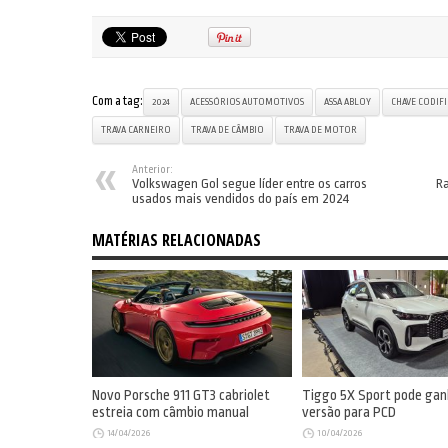
Com a tag:
2024
ACESSÓRIOS AUTOMOTIVOS
ASSA ABLOY
CHAVE CODIF
TRAVA CARNEIRO
TRAVA DE CÂMBIO
TRAVA DE MOTOR
Anterior:
Volkswagen Gol segue líder entre os carros
Ra
usados mais vendidos do país em 2024
MATÉRIAS RELACIONADAS
Novo Porsche 911 GT3 cabriolet
Tiggo 5X Sport pode gan
estreia com câmbio manual
versão para PCD
14/04/2026
10/04/2026