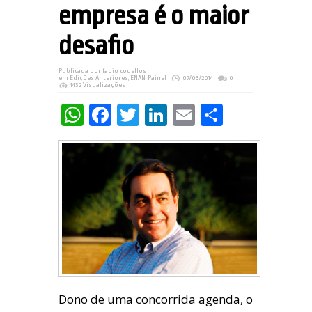
empresa é o maior
desafio
Publicada por:
fabio codellos
em
Edições Anteriores
,
ENAN
,
Painel
07/03/2014
0
4432 Visualizações
WhatsApp
Facebook
Twitter
LinkedIn
Email
Share
Dono de uma concorrida agenda, o