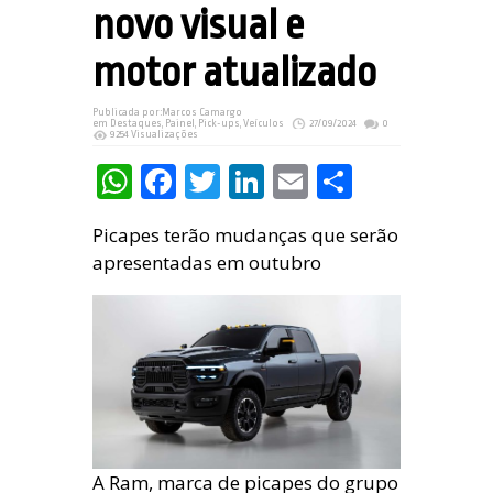
novo visual e
motor atualizado
Publicada por:
Marcos Camargo
em
Destaques
,
Painel
,
Pick-ups
,
Veículos
27/09/2024
0
9254 Visualizações
WhatsApp
Facebook
Twitter
LinkedIn
Email
Share
Picapes terão mudanças que serão
apresentadas em outubro
A Ram, marca de picapes do grupo