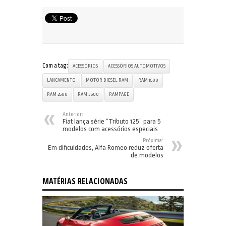
Com a tag:
ACESSÓRIOS
ACESSÓRIOS AUTOMOTIVOS
LANCAMENTO
MOTOR DIESEL RAM
RAM 1500
RAM 2500
RAM 3500
RAMPAGE
Anterior:
Fiat lança série “Tributo 125” para 5
modelos com acessórios especiais
Próxima:
Em dificuldades, Alfa Romeo reduz oferta
de modelos
MATÉRIAS RELACIONADAS