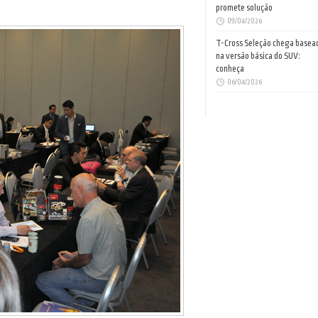
promete solução
09/04/2026
T-Cross Seleção chega basea
na versão básica do SUV:
conheça
06/04/2026