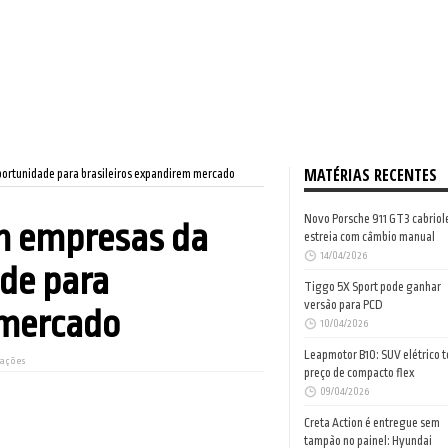
MATÉRIAS RECENTES
portunidade para brasileiros expandirem mercado
Novo Porsche 911 GT3 cabriol
m empresas da
estreia com câmbio manual
14/04/2026
ade para
Tiggo 5X Sport pode ganhar
versão para PCD
 mercado
10/04/2026
Leapmotor B10: SUV elétrico 
zações
preço de compacto flex
09/04/2026
Creta Action é entregue sem
tampão no painel: Hyundai