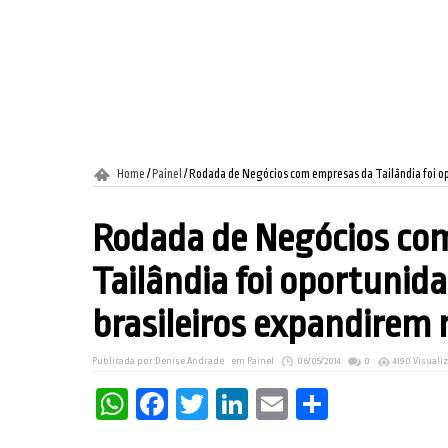
Home
/
Painel
/
Rodada de Negócios com empresas da Tailândia foi o
Rodada de Negócios co
Tailândia foi oportunid
brasileiros expandirem
Publicada por:
Denise Andrade
em
Painel
06/05/2014
0
4190 Visuali
WhatsApp
Facebook
Twitter
LinkedIn
Email
Share