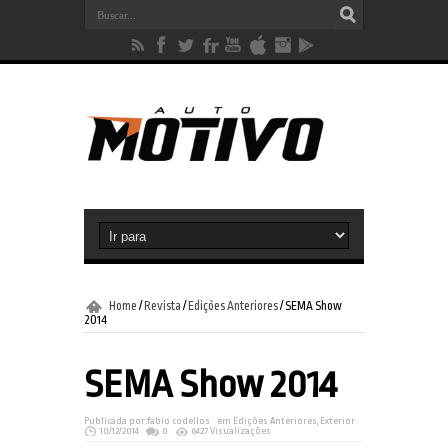
Home
/
Revista
/
Edições Anteriores
/
SEMA Show
2014
SEMA Show 2014
Publicada por:
fabio codellos
em
Edições Anteriores
,
Exterior
10/12/2014
0
6427 Visualizações