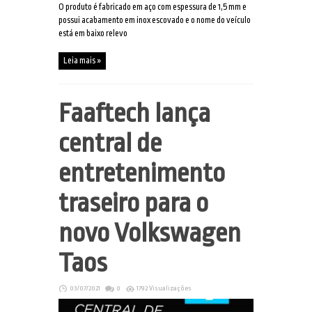
O produto é fabricado em aço com espessura de 1,5 mm e
possui acabamento em inox escovado e o nome do veículo
está em baixo relevo
Leia mais »
Faaftech lança
central de
entretenimento
traseiro para o
novo Volkswagen
Taos
03/07/2021
0
1792 Visualizações