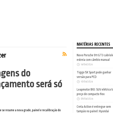
MATÉRIAS RECENTES
zer
Novo Porsche 911 GT3 cabriol
estreia com câmbio manual
14/04/2026
agens do
Tiggo 5X Sport pode ganhar
versão para PCD
nçamento será só
10/04/2026
Leapmotor B10: SUV elétrico 
preço de compacto flex
09/04/2026
Creta Action é entregue sem
 se resume a nova grade, painel e recalibração do
tampão no painel: Hyundai