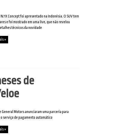
 N7X Concept foi apresentado na Indonésia. O SUV tem
ares e foi mostrado em uma live, que não revelou
etalhes técnicos da novidade
ais »
meses de
Veloe
e General Motors anunciaram uma parceria para
 o serviço de pagamento automático
ais »