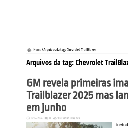
Home
/
Arquivos da tag: Chevrolet TrailBlazer
Arquivos da tag:
Chevrolet TrailBla
GM revela primeiras im
Trailblazer 2025 mas la
em junho
15/04/2024
0
1865 Visualizações
Novidade