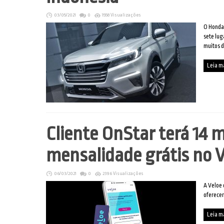
03/05/2021
0
1558 Visualizações
O Honda
sete lug
muitos d
Leia m
Cliente OnStar terá 14 
mensalidade grátis no 
06/03/2021
0
2396 Visualizações
A Veloe 
oferecer
Leia m