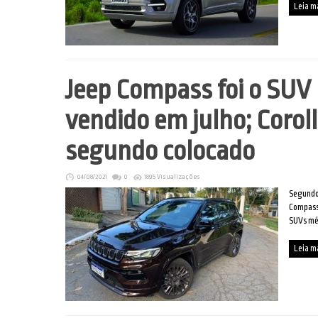
Leia m
Jeep Compass foi o SUV
vendido em julho; Coroll
segundo colocado
04/08/2021
0
1895 Visualizações
Segundo
Compass 
SUVs mé
Leia m