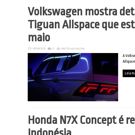
Volkswagen mostra det
Tiguan Allspace que estr
maio
05/05/2021
0
1867 Visualizações
A Volksw
Allspace
Leia m
Honda N7X Concept é re
Indonésia