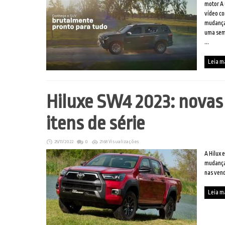
motor A 
vídeo co
mudanças
uma sema
...
Leia m
Hiluxe SW4 2023: novas 
itens de série
25/11/2022
0
2168 Visualizações
A Hilux 
mudança
nas ven
Leia m