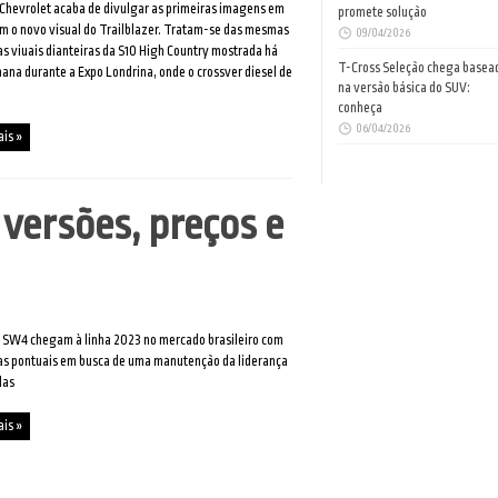
Chevrolet acaba de divulgar as primeiras imagens em
promete solução
m o novo visual do Trailblazer. Tratam-se das mesmas
09/04/2026
 viuais dianteiras da S10 High Country mostrada há
T-Cross Seleção chega basea
na durante a Expo Londrina, onde o crossver diesel de
na versão básica do SUV:
conheça
06/04/2026
ais »
versões, preços e
e SW4 chegam à linha 2023 no mercado brasileiro com
s pontuais em busca de uma manutenção da liderança
das
ais »