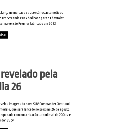
 lança no mercado de acessórios automotivos
ro um Streaming Box dedicado para o Chevrolet
zer na versão Premier fabricado em 2022
ais »
revelado pela
ia 26
revelou imagens do novo SUV Commander Overland
modelo, que será lançado no próximo 26 de agosto,
 equipado com motorização turbodiesel de 200 cv e
x de 185 cv