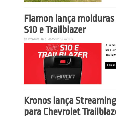
Fiamon lança molduras 
S10 e Trailblazer
16/08/2022
0
1949 Visualizações
A Fiamon
brasilei
Trailbla
Leia m
Kronos lança Streaming
para Chevrolet Trailbla