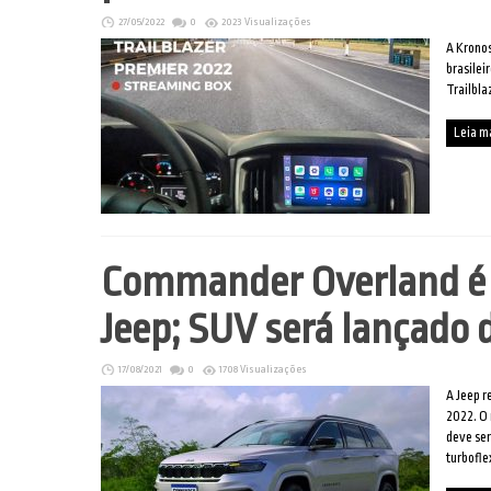
27/05/2022
0
2023 Visualizações
A Kronos
brasilei
Trailbla
Leia m
Commander Overland é 
Jeep; SUV será lançado d
17/08/2021
0
1708 Visualizações
A Jeep 
2022. O 
deve ser
turbofle