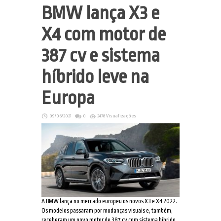
BMW lança X3 e
X4 com motor de
387 cv e sistema
híbrido leve na
Europa
09/06/2021
0
2478 Visualizações
A BMW lança no mercado europeu os novos X3 e X4 2022.
Os modelos passaram por mudanças visuais e, também,
receberam um novo motor de 387 cv com sistema híbrido