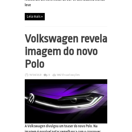
leve
Leia mais »
Volkswagen revela
imagem do novo
Polo
19/04/2021
0
1482 Visualizações
A Volkswagen divulgou um teaser do novo Polo. Na
imagem é possível notar semelhança com o crossover