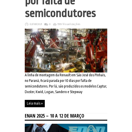
por falta de
semicondutores
02/08/2021
0
1519 Visualizações
A linha de montagem da Renault em São José dos Pinhais,
no Paraná, ficará parada por 10 dias por falta de
semicondutores. Por lá, são produzidos os modelos Captur,
Duster, Kwid, Logan, Sandero e Stepway
Leia mais »
ENAN 2025 – 10 A 12 DE MARÇO