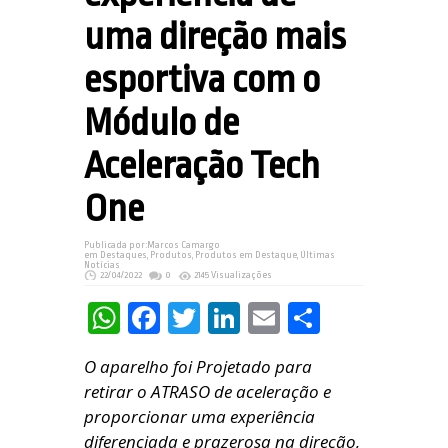
uma direção mais
esportiva com o
Módulo de
Aceleração Tech
One
Publicada por:
Marcos Camargo
em
Destaques
,
Produtos
,
Produtos em Destaque
,
Últimas
Notícias
22/04/2022
0
2145 Visualizações
WhatsApp
Facebook
Twitter
LinkedIn
Email
Share
O aparelho foi Projetado para
retirar o ATRASO de aceleração e
proporcionar uma experiência
diferenciada e prazerosa na direção,