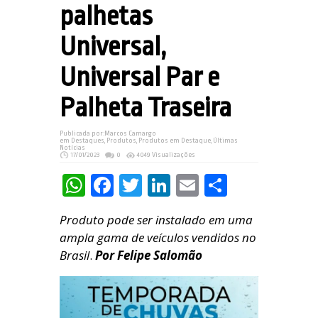
palhetas
Universal,
Universal Par e
Palheta Traseira
Publicada por:
Marcos Camargo
em
Destaques
,
Produtos
,
Produtos em Destaque
,
Últimas
Notícias
17/01/2023
0
4049 Visualizações
WhatsApp
Facebook
Twitter
LinkedIn
Email
Share
Produto pode ser instalado em uma
ampla gama de veículos vendidos no
Brasil
.
Por Felipe Salomão