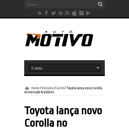
Home
/
Veículos
/
Carros
/
Toyota lança novo Corolla
no mercado brasileiro
Toyota lança novo
Corolla no