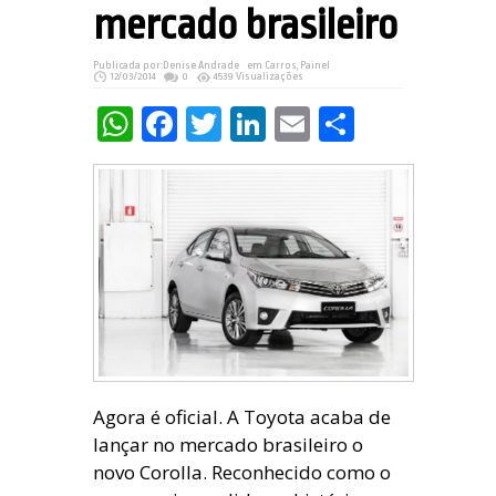
mercado brasileiro
Publicada por:
Denise Andrade
em
Carros
,
Painel
12/03/2014
0
4539 Visualizações
WhatsApp
Facebook
Twitter
LinkedIn
Email
Share
Agora é oficial. A Toyota acaba de
lançar no mercado brasileiro o
novo Corolla. Reconhecido como o