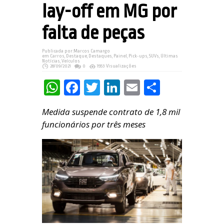
lay-off em MG por
falta de peças
Publicada por:
Marcos Camargo
em
Carros
,
Destaque
,
Destaques
,
Painel
,
Pick-ups
,
SUVs
,
Últimas
Notícias
,
Veículos
28/09/2021
0
1553 Visualizações
WhatsApp
Facebook
Twitter
LinkedIn
Email
Share
Medida suspende contrato de 1,8 mil
funcionários por três meses