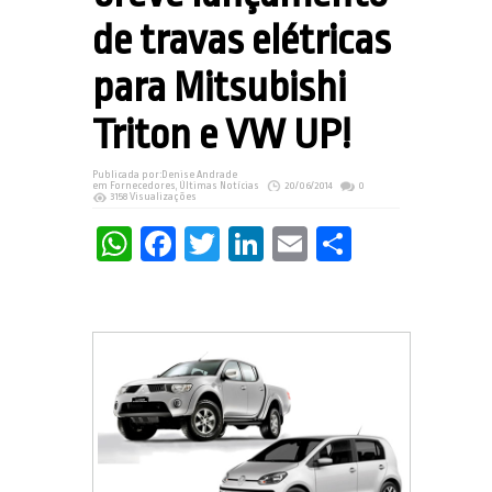
de travas elétricas
para Mitsubishi
Triton e VW UP!
Publicada por:
Denise Andrade
em
Fornecedores
,
Últimas Notícias
20/06/2014
0
3158 Visualizações
WhatsApp
Facebook
Twitter
LinkedIn
Email
Share