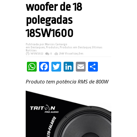
woofer de 18
polegadas
18SW1600
Publicada por:
Marcos Camargo
em
Destaques
,
Produtos
,
Produtos em Destaque
,
Últimas
Notícias
14/05/2022
0
2169 Visualizações
WhatsApp
Facebook
Twitter
LinkedIn
Email
Share
Produto tem potência RMS de 800W