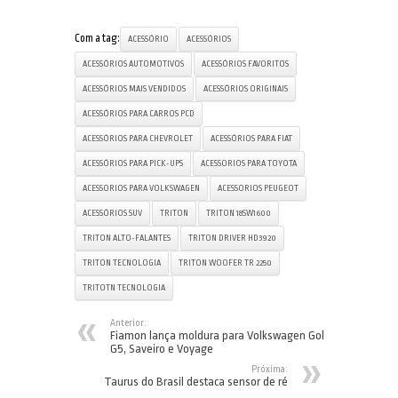
Com a tag:
ACESSÓRIO
ACESSÓRIOS
ACESSÓRIOS AUTOMOTIVOS
ACESSÓRIOS FAVORITOS
ACESSÓRIOS MAIS VENDIDOS
ACESSÓRIOS ORIGINAIS
ACESSÓRIOS PARA CARROS PCD
ACESSÓRIOS PARA CHEVROLET
ACESSÓRIOS PARA FIAT
ACESSÓRIOS PARA PICK-UPS
ACESSORIOS PARA TOYOTA
ACESSORIOS PARA VOLKSWAGEN
ACESSORIOS PEUGEOT
ACESSÓRIOS SUV
TRITON
TRITON 18SW1600
TRITON ALTO-FALANTES
TRITON DRIVER HD3920
TRITON TECNOLOGIA
TRITON WOOFER TR 2250
TRITOTN TECNOLOGIA
Anterior:
Fiamon lança moldura para Volkswagen Gol
G5, Saveiro e Voyage
Próxima:
Taurus do Brasil destaca sensor de ré