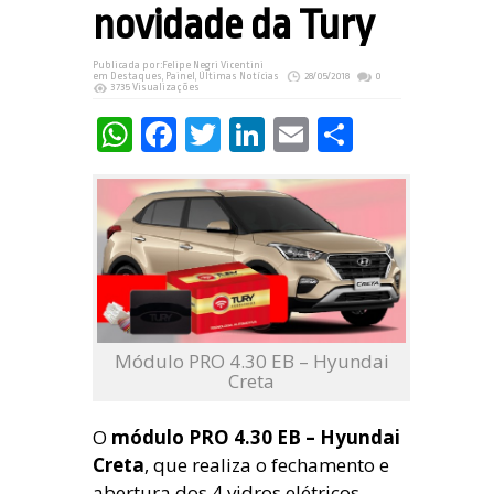
novidade da Tury
Publicada por:
Felipe Negri Vicentini
em
Destaques
,
Painel
,
Últimas Notícias
28/05/2018
0
3735 Visualizações
WhatsApp
Facebook
Twitter
LinkedIn
Email
Share
Módulo PRO 4.30 EB – Hyundai
Creta
O
módulo PRO 4.30 EB – Hyundai
Creta
, que realiza o fechamento e
abertura dos 4 vidros elétricos