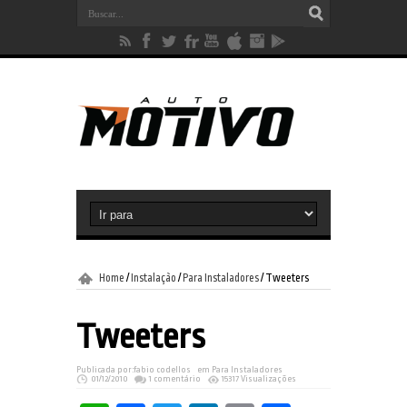
Home
/
Instalação
/
Para Instaladores
/
Tweeters
Tweeters
Publicada por:
fabio codellos
em
Para Instaladores
01/12/2010
1 comentário
15317 Visualizações