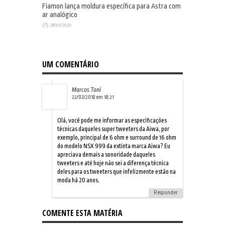
Fiamon lança moldura específica para Astra com
ar analógico
28/10/2023
UM COMENTÁRIO
Marcos Toni
22/03/2018 em 18:21
Olá, você pode me informar as especificações
técnicas daqueles super tweeters da Aiwa, por
exemplo, principal de 6 ohm e surround de 16 ohm
do modelo NSX 999 da extinta marca Aiwa? Eu
apreciava demais a sonoridade daqueles
tweeters e até hoje não sei a diferença técnica
deles para os tweeters que infelizmente estão na
moda há 20 anos.
Responder
COMENTE ESTA MATÉRIA