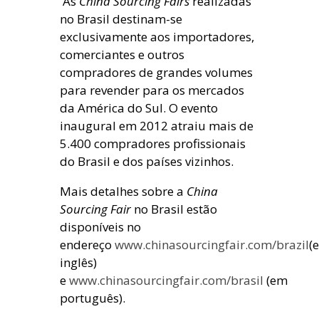
As
China Sourcing Fairs
realizadas
no Brasil destinam-se
exclusivamente aos importadores,
comerciantes e outros
compradores de grandes volumes
para revender para os mercados
da América do Sul. O evento
inaugural em 2012 atraiu mais de
5.400 compradores profissionais
do Brasil e dos países vizinhos.
Mais detalhes sobre a
China
Sourcing Fair
no Brasil estão
disponíveis no
endereço
www.chinasourcingfair.com/brazil
(
inglês)
e
www.chinasourcingfair.com/brasil
(em
português).