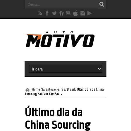
Home
/
Eventos e Feiras
/
Brasil
/
Último dia da China
Sourcing Fair em São Paulo
Último dia da
China Sourcing