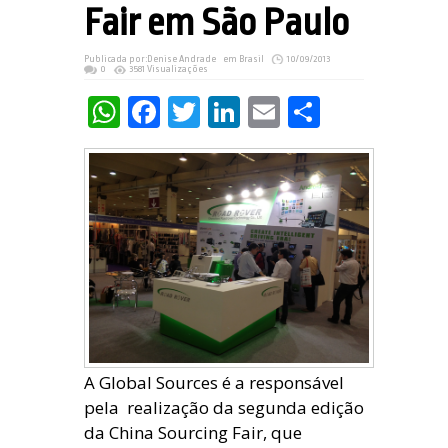
Fair em São Paulo
Publicada por:
Denise Andrade
em
Brasil
10/09/2013
0
3581 Visualizações
WhatsApp
Facebook
Twitter
LinkedIn
Email
Share
A Global Sources é a responsável
pela realização da segunda edição
da China Sourcing Fair, que