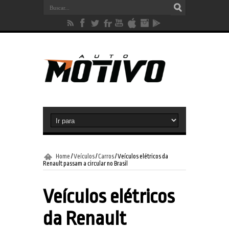
Home
/
Veículos
/
Carros
/
Veículos elétricos da
Renault passam a circular no Brasil
Veículos elétricos
da Renault