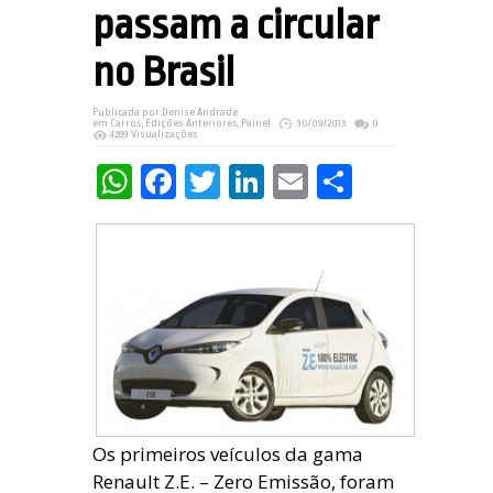
passam a circular
no Brasil
Publicada por:
Denise Andrade
em
Carros
,
Edições Anteriores
,
Painel
30/09/2013
0
4289 Visualizações
WhatsApp
Facebook
Twitter
LinkedIn
Email
Share
Os primeiros veículos da gama
Renault Z.E. – Zero Emissão, foram