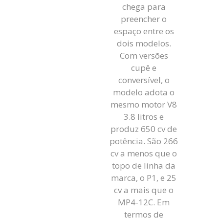
chega para
preencher o
espaço entre os
dois modelos.
Com versões
cupê e
conversível, o
modelo adota o
mesmo motor V8
3.8 litros e
produz 650 cv de
potência. São 266
cv a menos que o
topo de linha da
marca, o P1, e 25
cv a mais que o
MP4-12C. Em
termos de