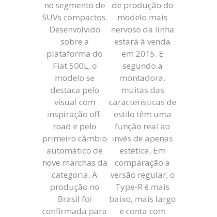
no segmento de
de produção do
SUVs compactos.
modelo mais
Desenvolvido
nervoso da linha
sobre a
estará à venda
plataforma do
em 2015. E
Fiat 500L, o
segundo a
modelo se
montadora,
destaca pelo
muitas das
visual com
características de
inspiração off-
estilo têm uma
road e pelo
função real ao
primeiro câmbio
invés de apenas
automático de
estética. Em
nove marchas da
comparação a
categoria. A
versão regular, o
produção no
Type-R é mais
Brasil foi
baixo, mais largo
confirmada para
e conta com