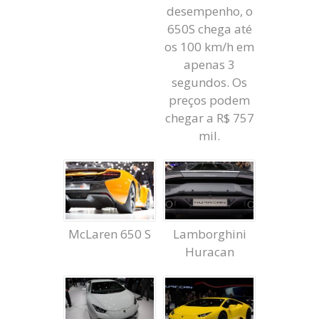
desempenho, o
650S chega até
os 100 km/h em
apenas 3
segundos. Os
preços podem
chegar a R$ 757
mil.
McLaren 650 S
Lamborghini
Huracan