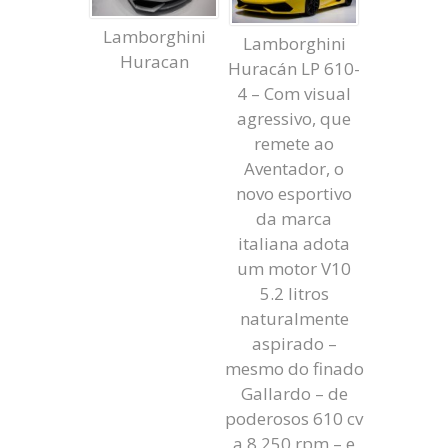
Lamborghini
Lamborghini
Huracan
Huracán LP 610-
4 – Com visual
agressivo, que
remete ao
Aventador, o
novo esportivo
da marca
italiana adota
um motor V10
5.2 litros
naturalmente
aspirado –
mesmo do finado
Gallardo – de
poderosos 610 cv
a 8.250 rpm – e