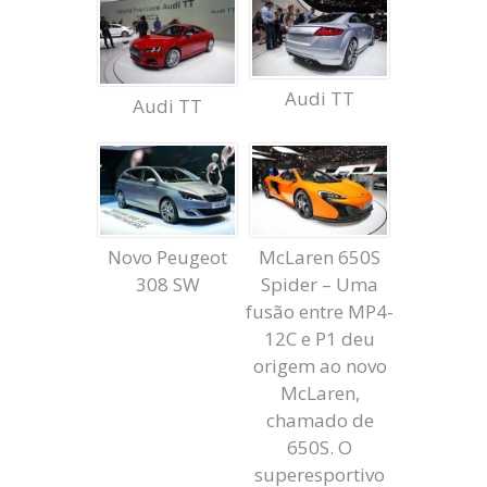
Audi TT
Audi TT
Novo Peugeot
McLaren 650S
308 SW
Spider – Uma
fusão entre MP4-
12C e P1 deu
origem ao novo
McLaren,
chamado de
650S. O
superesportivo