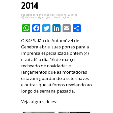
2014
Publicada por:
Denise Andrade
em
Painel
,
Veículos
05/03/2014
0
4172 Visualizações
WhatsApp
Facebook
Twitter
LinkedIn
Email
Share
O 84º Salão do Automóvel de
Genebra abriu suas portas para a
imprensa especializada ontem (4)
e vai até o dia 16 de março
recheado de novidades e
lançamentos que as montadoras
estavam guardando a sete chaves
e outras que já fomos revelando ao
longo da semana passada.
Veja alguns deles: