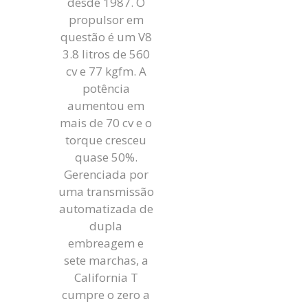
desde 1987. O
propulsor em
questão é um V8
3.8 litros de 560
cv e 77 kgfm. A
potência
aumentou em
mais de 70 cv e o
torque cresceu
quase 50%.
Gerenciada por
uma transmissão
automatizada de
dupla
embreagem e
sete marchas, a
California T
cumpre o zero a