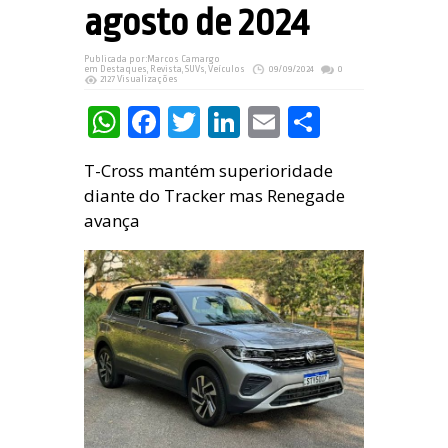
agosto de 2024
Publicada por:
Marcos Camargo
em
Destaques
,
Revista
,
SUVs
,
Veículos
09/09/2024
0
2127 Visualizações
WhatsApp
Facebook
Twitter
LinkedIn
Email
Share
T-Cross mantém superioridade
diante do Tracker mas Renegade
avança