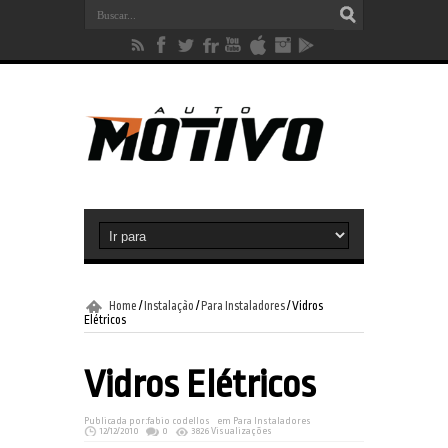
Home
/
Instalação
/
Para Instaladores
/
Vidros
Elétricos
Vidros Elétricos
Publicada por:
fabio codellos
em
Para Instaladores
12/12/2010
0
3826 Visualizações