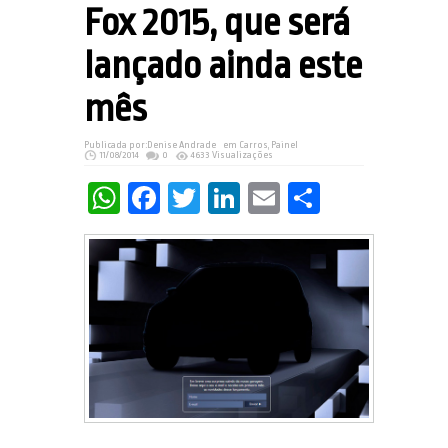
Fox 2015, que será
lançado ainda este
mês
Publicada por:
Denise Andrade
em
Carros
,
Painel
11/08/2014
0
4633 Visualizações
WhatsApp
Facebook
Twitter
LinkedIn
Email
Share