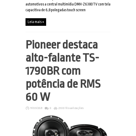
automotivos a central multimídia DMH-Z6380TV com tela
capacitiva de 6,8 polegadas touch screen
Leia mais »
Pioneer destaca
alto-falante TS-
1790BR com
potência de RMS
60 W
11/03/2021
0
2300 Visualizações