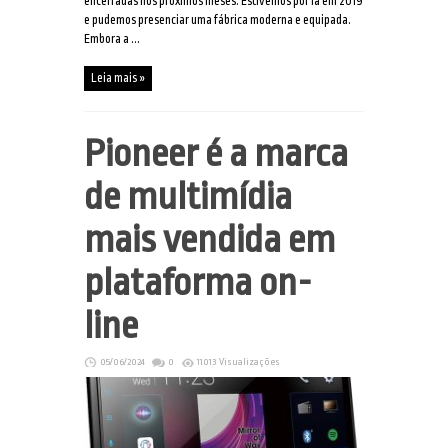
encerradas nos próximos meses. Estivemos por lá em 2019
e pudemos presenciar uma fábrica moderna e equipada.
Embora a ...
Leia mais »
Pioneer é a marca
de multimídia
mais vendida em
plataforma on-
line
05/06/2024
0
11013 Visualizações