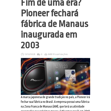
Fim de uma era?
Pioneer fechará
fábrica de Manaus
inaugurada em
2003
13/02/2025
0
8655 Visualizações
A marca japonesa de grande tradição no país, a Pioneer irá
fechar sua fábrica no Brasil. A empresa possui uma fábrica
na Zona Franca de Manaus (AM), que terá as atividade