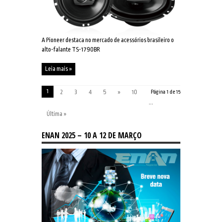
A Pioneer destaca no mercado de acessórios brasileiro o
alto-falante TS-1790BR
Leia mais »
1
2
3
4
5
»
10
Página 1 de 15
...
Última »
ENAN 2025 – 10 A 12 DE MARÇO