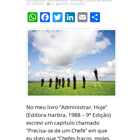
Publicada por:
Denise Andrade
em
Artigos
,
Edições Anteriores
01/10/2013
0
4125 Visualizações
WhatsApp
Facebook
Twitter
LinkedIn
Email
Share
No meu livro “Administrar, Hoje”
(Editora Harbra, 1988 – 9ª Edição)
escrevi um capítulo chamado
“Precisa-se de um Chefe” em que
eu digo que “Chefes fracos, moles,